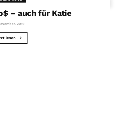
p$ – auch für Katie
November. 2019
tzt lesen