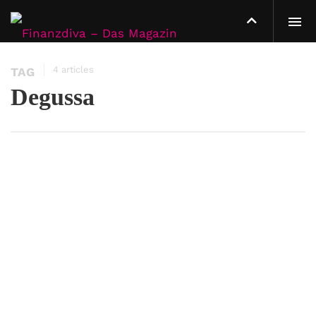
4 articles
TAG
Degussa