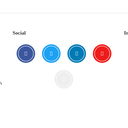
Social
I
n