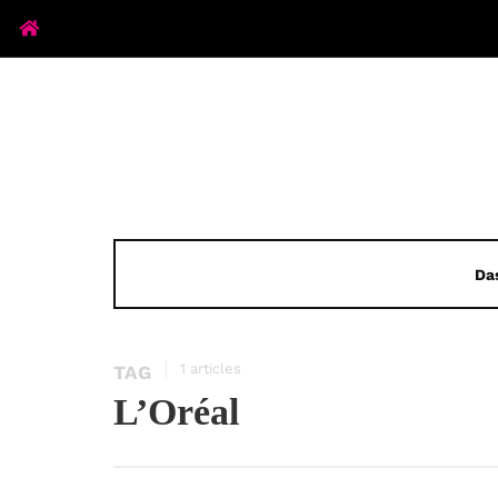
Da
1 articles
TAG
L’Oréal