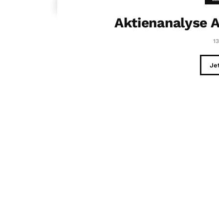
Aktienanalyse 
13
Je