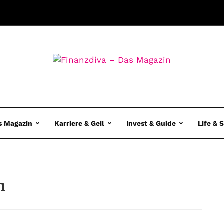
s Magazin
Karriere & Geil
Invest & Guide
Life & 
n