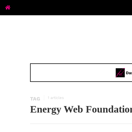
Da
1 articles
TAG
Energy Web Foundatio