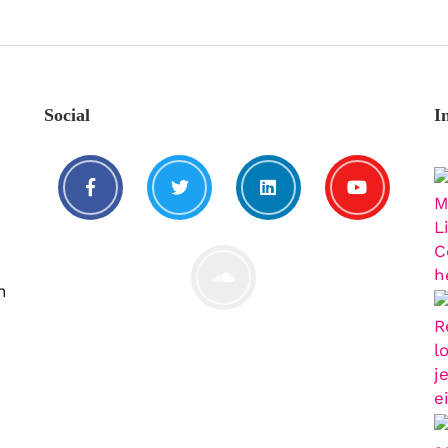
Social
I
n