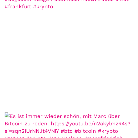
COMMUNITY
Der Leserbrief der
Woche #2
21. Juli. 2021
Der Leserbrief der Woche Viele Leser
stellen ganz persönliche Fragen. Vielleicht
hast du auch spezielle Fragen im Kopf?
Aber du hast dich bis jetzt nicht getraut sie
zu stellen? Kein Problem!...
Jetzt lesen