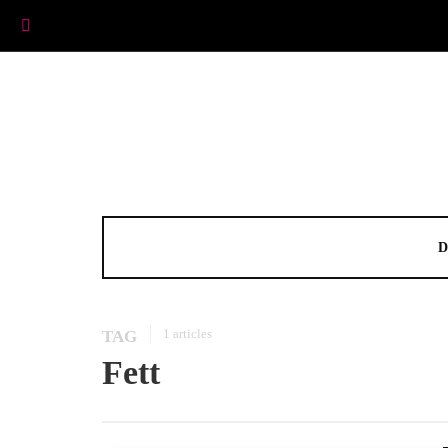
D
1 articles
TAG
Fett