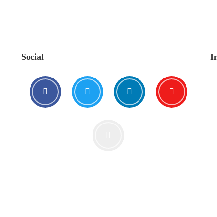
Social
I