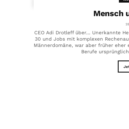
Mensch u
28
CEO Adi Drotleff über… Unerkannte Hel
30 und Jobs mit komplexen Rechenaufg
Männerdomäne, war aber früher eher e
Berufe ursprünglic
Je