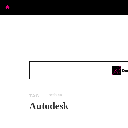
Da
1 articles
TAG
Autodesk