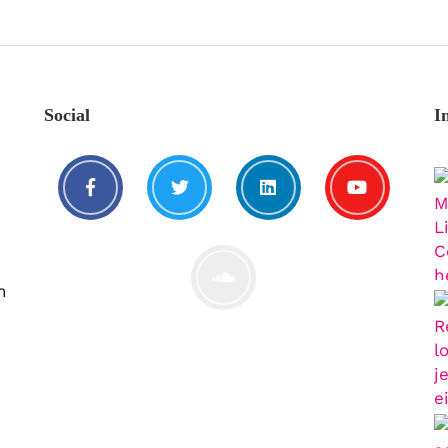
Social
I
n