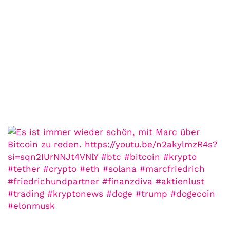
COMMUNITY
Der Leserbrief der
Woche #2
21. Juli. 2021
Der Leserbrief der Woche Viele Leser
stellen ganz persönliche Fragen. Vielleicht
hast du auch spezielle Fragen im Kopf?
Aber du hast dich bis jetzt nicht getraut sie
zu stellen? Kein Problem!...
Jetzt lesen