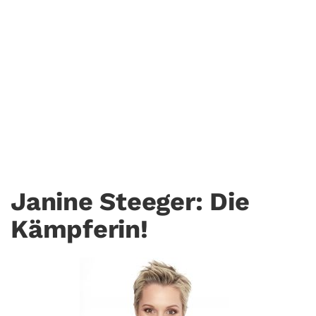
Der ErfolgReich-Podcast
#11
17. März. 2018
GEILE PODCASTS
janine-steeger_Foto Jörg Strehlau
Janine Steeger: Die
Kämpferin!