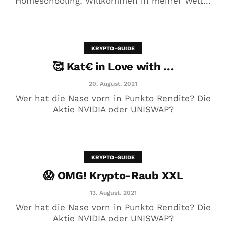
Homeschooling: Willkommen in meiner Welt...
Black Podcast Friday
28. Juli. 2020
KRYPTO-GUIDE
🥰 Kat€ in Love with …
20. August. 2021
Wer hat die Nase vorn in Punkto Rendite? Die
Aktie NVIDIA oder UNISWAP?
KRYPTO-GUIDE
😱 OMG! Krypto-Raub XXL
Der ErfolgReich-Podcast #4
13. August. 2021
19. Februar. 2020
Wer hat die Nase vorn in Punkto Rendite? Die
Aktie NVIDIA oder UNISWAP?