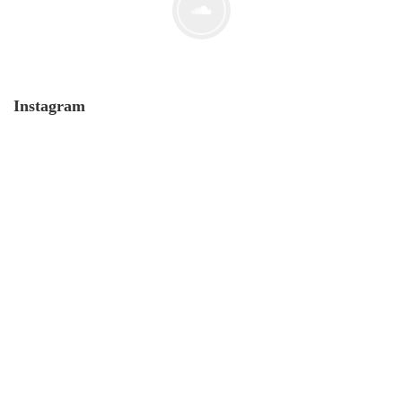
Der ErfolgReich-Podcast #12
mit…
Instagram
11. April. 2019
Der ErfolgReich Podcast #13