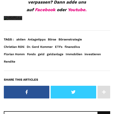
die
verpassen? Dann adde uns
Datenschutzerklärung
auf
Facebook
oder
Youtube.
von
YouTube.
Mehr
erfahren
TAGS :
aktien
Anlagetipps
Börse
Börsenstrategie
Christian Röhl
Dr. Gerd Kommer
ETFs
finanzdiva
Video
Florian Homm
Fonds
geld
geldanlage
Immobilien
investieren
laden
Rendite
YouTube
immer
SHARE THIS ARTICLES
entsperren