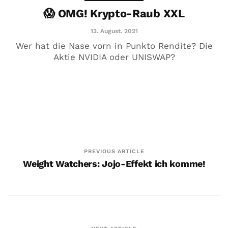
😱 OMG! Krypto-Raub XXL
DRONEDELIVERY​🙈AMAZON🙈
BECTON​ DICKINSON
13. August. 2021
Wer hat die Nase vorn in Punkto Rendite? Die
14. März. 2021
Aktie NVIDIA oder UNISWAP?
PREVIOUS ARTICLE
Weight Watchers: Jojo-Effekt ich komme!
Feel Good ?Talk mit…
5. Februar. 2021