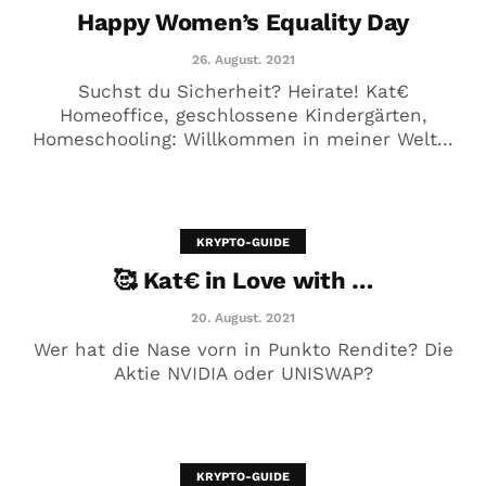
Happy Women’s Equality Day
26. August. 2021
Suchst du Sicherheit? Heirate! Kat€
Homeoffice, geschlossene Kindergärten,
Homeschooling: Willkommen in meiner Welt...
Krass! Das verrät der Cash Flow
über Männer
19. Juni. 2021
KRYPTO-GUIDE
🥰 Kat€ in Love with …
20. August. 2021
Wer hat die Nase vorn in Punkto Rendite? Die
Aktie NVIDIA oder UNISWAP?
KRYPTO-GUIDE