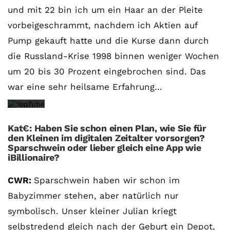
und mit 22 bin ich um ein Haar an der Pleite
des
vorbeigeschrammt, nachdem ich Aktien auf
Videos
Pump gekauft hatte und die Kurse dann durch
akzeptieren
die Russland-Krise 1998 binnen weniger Wochen
Sie
um 20 bis 30 Prozent eingebrochen sind. Das
die
war eine sehr heilsame Erfahrung…
Datenschutzerklärung
von
YouTube.
Kat€: Haben Sie schon einen Plan, wie Sie für
Mehr
den Kleinen im digitalen Zeitalter vorsorgen?
Sparschwein oder lieber gleich eine App wie
erfahren
iBillionaire?
Video
CWR:
Sparschwein haben wir schon im
laden
Babyzimmer stehen, aber natürlich nur
symbolisch. Unser kleiner Julian kriegt
YouTube
selbstredend gleich nach der Geburt ein Depot,