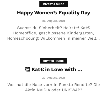
INVEST & GUIDE
Happy Women’s Equality Day
26. August. 2021
Suchst du Sicherheit? Heirate! Kat€
Homeoffice, geschlossene Kindergärten,
Homeschooling: Willkommen in meiner Welt...
Krass! Das verrät der Cash Flow
über Männer
19. Juni. 2021
KRYPTO-GUIDE
🥰 Kat€ in Love with …
20. August. 2021
Wer hat die Nase vorn in Punkto Rendite? Die
Aktie NVIDIA oder UNISWAP?