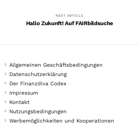
5. Februar. 2021
NEXT ARTICLE
Hallo Zukunft! Auf FAIRbildsuche
Allgemeinen Geschäftsbedingungen
Datenschutzerklärung
Der Finanzdiva Codex
Impressum
BTC Alltime High! Video-Tipps
Kontakt
vom BTC Informant
Nutzungsbedingungen
28. Oktober. 2020
Werbemöglichkeiten und Kooperationen