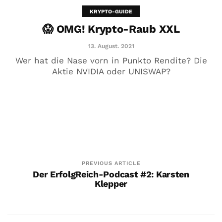
KRYPTO-GUIDE
😱 OMG! Krypto-Raub XXL
DRONEDELIVERY​🙈AMAZON🙈
BECTON​ DICKINSON
13. August. 2021
Wer hat die Nase vorn in Punkto Rendite? Die
14. März. 2021
Aktie NVIDIA oder UNISWAP?
PREVIOUS ARTICLE
Der ErfolgReich-Podcast #2: Karsten
Klepper
Feel Good ?Talk mit…