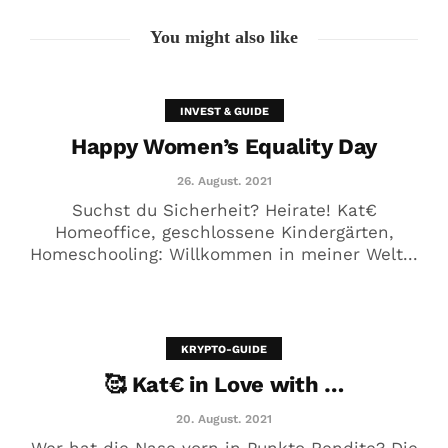
You might also like
INVEST & GUIDE
Happy Women’s Equality Day
26. August. 2021
Suchst du Sicherheit? Heirate! Kat€
Homeoffice, geschlossene Kindergärten,
Homeschooling: Willkommen in meiner Welt...
Ja ist denn schon wieder
Weihnachten?
23. Dezember. 2020
KRYPTO-GUIDE
🥰 Kat€ in Love with …
20. August. 2021