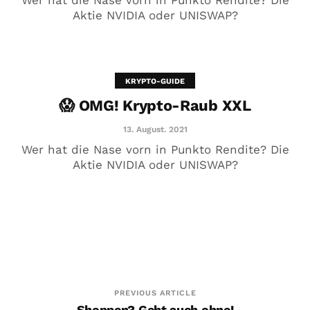
Wer hat die Nase vorn in Punkto Rendite? Die
Aktie NVIDIA oder UNISWAP?
KRYPTO-GUIDE
😱 OMG! Krypto-Raub XXL
Deutschland…
13. August. 2021
5. Juni. 2020
Wer hat die Nase vorn in Punkto Rendite? Die
Aktie NVIDIA oder UNISWAP?
PREVIOUS ARTICLE
Shoppen? Geht auch ohne!