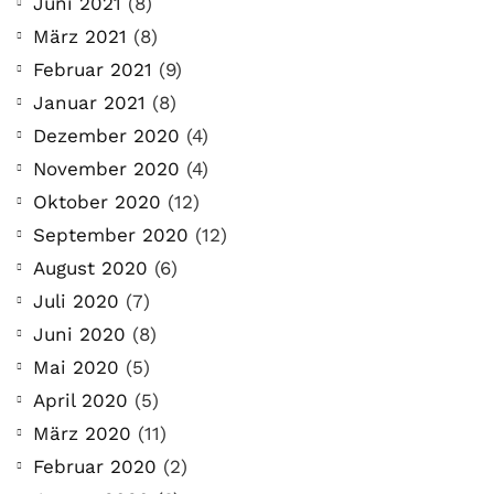
Juni 2021
(8)
März 2021
(8)
Februar 2021
(9)
Januar 2021
(8)
Dezember 2020
(4)
November 2020
(4)
Oktober 2020
(12)
September 2020
(12)
August 2020
(6)
Juli 2020
(7)
Juni 2020
(8)
COMMUNITY
Mai 2020
(5)
Der Leserbrief der
April 2020
(5)
Woche #2
März 2020
(11)
Februar 2020
(2)
21. Juli. 2021