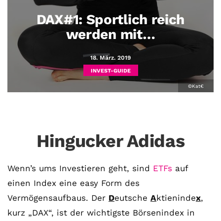
DAX#1: Sportlich reich
werden mit…
18. März. 2019
INVEST-GUIDE
©Kat€
Hingucker Adidas
Wenn’s ums Investieren geht, sind
ETFs
auf
einen Index eine easy Form des
Vermögensaufbaus. Der
D
eutsche
A
ktieninde
x
,
kurz „DAX“, ist der wichtigste Börsenindex in