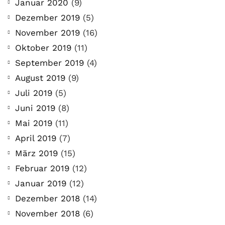
Januar 2020
(9)
Der Leserbrief der Woche Viele Leser
Dezember 2019
(5)
stellen ganz persönliche Fragen. Vielleicht
November 2019
(16)
hast du auch spezielle Fragen im Kopf?
Oktober 2019
(11)
Aber du hast dich bis jetzt nicht getraut sie
zu stellen? Kein Problem!...
September 2019
(4)
August 2019
(9)
Jetzt lesen
Juli 2019
(5)
Juni 2019
(8)
Mai 2019
(11)
April 2019
(7)
März 2019
(15)
Februar 2019
(12)
Januar 2019
(12)
Dezember 2018
(14)
November 2018
(6)