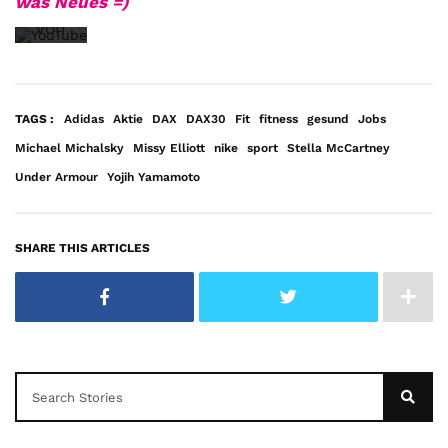
was Neues =)
von
YouTube.
Mehr
erfahren
TAGS :
Adidas
Aktie
DAX
DAX30
Fit
fitness
gesund
Jobs
Michael Michalsky
Missy Elliott
nike
sport
Stella McCartney
Video
Under Armour
Yojih Yamamoto
laden
SHARE THIS ARTICLES
YouTube
immer
entsperren