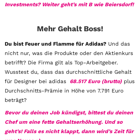
Investments? Weiter geht’s mit B wie Beiersdorf!
Mehr Gehalt Boss!
Du bist Feuer und Flamme für Adidas?
Und das
nicht nur, was die Produkte oder den Aktienkurs
betrifft? Die Firma gilt als Top-Arbeitgeber.
Mit
Wusstest du, dass das durchschnittliche Gehalt
dem
für Designer bei adidas
68.517 Euro (brutto)
plus
Laden
Durchschnitts-Prämie in Höhe von 7.791 Euro
des
beträgt?
Videos
akzeptieren
Bevor du deinen Job kündigst, bittest du deinen
Sie
Chef um eine fette Gehaltserhöhung. Und so
die
geht’s! Falls es nicht klappt, dann wird’s Zeit für
Datenschutzerklärung