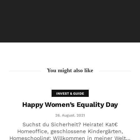
#Cool! Karriere dank Kind
24. Juni. 2021
You might also like
INVEST & GUIDE
Happy Women’s Equality Day
26. August. 2021
Suchst du Sicherheit? Heirate! Kat€
Homeoffice, geschlossene Kindergärten,
Homeschooling: Willkommen in meiner Welt...
„NEIN ist keine Option, Mädels!“