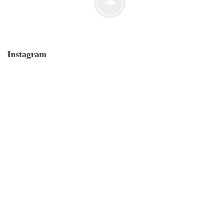
Was verdient mein Kollege, Boss?
6. Dezember. 2018
Instagram
Reich durch Bloggen?
8. Mai. 2018