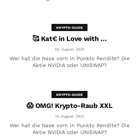
??
26. Dezember. 2020
KRYPTO-GUIDE
🥰 Kat€ in Love with …
20. August. 2021
Wer hat die Nase vorn in Punkto Rendite? Die
Aktie NVIDIA oder UNISWAP?
KRYPTO-GUIDE
😱 OMG! Krypto-Raub XXL
Die Mut-Botschaft von Markus
Elsässer
13. August. 2021
Wer hat die Nase vorn in Punkto Rendite? Die
1. Oktober. 2020
Aktie NVIDIA oder UNISWAP?