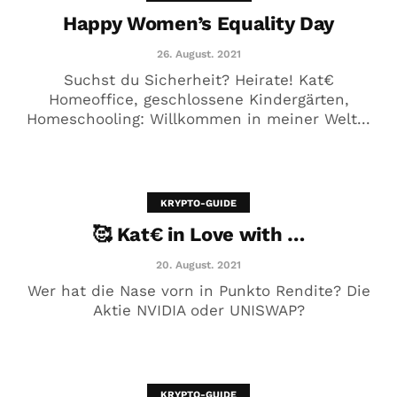
Happy Women’s Equality Day
26. August. 2021
Suchst du Sicherheit? Heirate! Kat€
Homeoffice, geschlossene Kindergärten,
Homeschooling: Willkommen in meiner Welt...
„NEIN ist keine Option, Mädels!“
??
26. Dezember. 2020
KRYPTO-GUIDE
🥰 Kat€ in Love with …
20. August. 2021
Wer hat die Nase vorn in Punkto Rendite? Die
Aktie NVIDIA oder UNISWAP?
KRYPTO-GUIDE