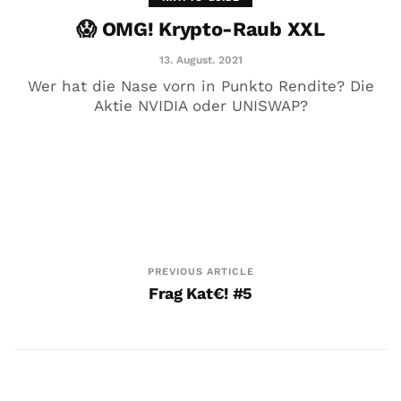
😱 OMG! Krypto-Raub XXL
Die Mut-Botschaft von Markus
Elsässer
13. August. 2021
Wer hat die Nase vorn in Punkto Rendite? Die
1. Oktober. 2020
Aktie NVIDIA oder UNISWAP?
PREVIOUS ARTICLE
Frag Kat€! #5
Anti-GründeN leicht gemacht
8. Oktober. 2019