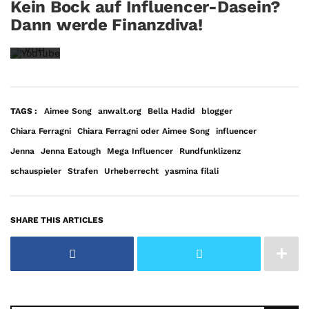
Kein Bock auf Influencer-Dasein?
die
Dann werde Finanzdiva!
Datenschutzerklärung
von
YouTube.
Mehr
erfahren
TAGS :
Aimee Song
anwalt.org
Bella Hadid
blogger
Chiara Ferragni
Chiara Ferragni oder Aimee Song
influencer
Video
Jenna
Jenna Eatough
Mega Influencer
Rundfunklizenz
laden
schauspieler
Strafen
Urheberrecht
yasmina filali
YouTube
immer
SHARE THIS ARTICLES
entsperren