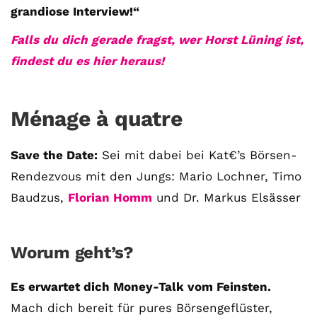
stellen ganz persönliche Fragen. Vielleicht
grandiose Interview!“
hast du auch spezielle Fragen im Kopf?
Falls du dich gerade fragst, wer Horst Lüning ist,
Aber du hast dich bis jetzt nicht getraut sie
findest du es hier heraus!
zu stellen? Kein Problem!...
Jetzt lesen
Ménage à quatre
Save the Date:
Sei mit dabei bei Kat€’s Börsen-
Rendezvous mit den Jungs: Mario Lochner, Timo
Baudzus,
Florian Homm
und Dr. Markus Elsässer
Worum geht’s?
Es erwartet dich Money-Talk vom Feinsten.
Mach dich bereit für pures Börsengeflüster,