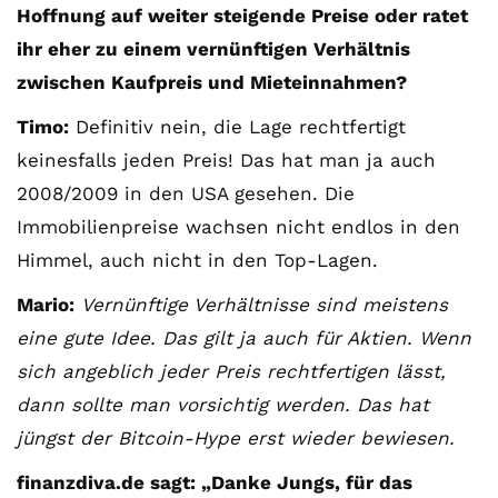
Hoffnung auf weiter steigende Preise oder ratet
ihr eher zu einem vernünftigen Verhältnis
zwischen Kaufpreis und Mieteinnahmen?
Timo:
Definitiv nein, die Lage rechtfertigt
keinesfalls jeden Preis! Das hat man ja auch
2008/2009 in den USA gesehen. Die
Immobilienpreise wachsen nicht endlos in den
Himmel, auch nicht in den Top-Lagen.
Mario:
Vernünftige Verhältnisse sind meistens
COMMUNITY
eine gute Idee. Das gilt ja auch für Aktien. Wenn
Der Leserbrief der
sich angeblich jeder Preis rechtfertigen lässt,
Woche #2
dann sollte man vorsichtig werden. Das hat
jüngst der Bitcoin-Hype erst wieder bewiesen.
21. Juli. 2021
Der Leserbrief der Woche Viele Leser
finanzdiva.de sagt: „Danke Jungs, für das