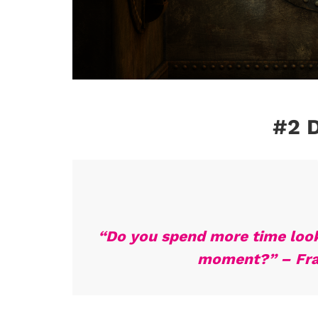
#2 
“Do you spend more time looki
moment?” – Fra