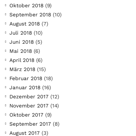
Oktober 2018
(9)
September 2018
(10)
August 2018
(7)
Juli 2018
(10)
Juni 2018
(5)
Mai 2018
(6)
April 2018
(6)
März 2018
(15)
Februar 2018
(18)
COMMUNITY
Januar 2018
(16)
Der Leserbrief der
Dezember 2017
(12)
Woche #2
November 2017
(14)
Oktober 2017
(9)
21. Juli. 2021
September 2017
(8)
Der Leserbrief der Woche Viele Leser
August 2017
(3)