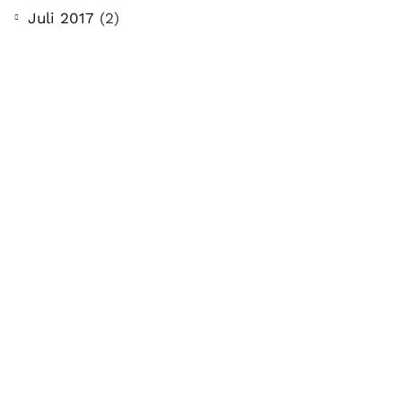
stellen ganz persönliche Fragen. Vielleicht
Juli 2017
(2)
hast du auch spezielle Fragen im Kopf?
Aber du hast dich bis jetzt nicht getraut sie
zu stellen? Kein Problem!...
Jetzt lesen