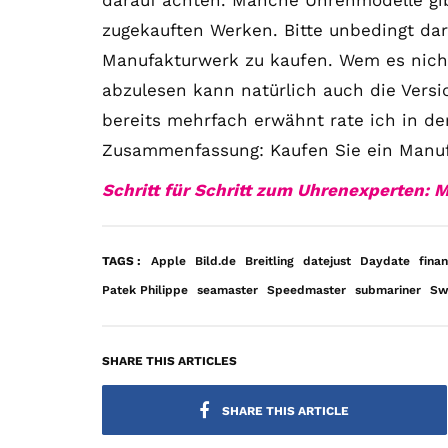
darauf achten. Manche Uhrenmodelle gib
zugekauften Werken. Bitte unbedingt da
Manufakturwerk zu kaufen. Wem es nicht
abzulesen kann natürlich auch die Vers
bereits mehrfach erwähnt rate ich in de
Zusammenfassung: Kaufen Sie ein Manuf
Schritt für Schritt zum Uhrenexperten: M
TAGS :
Apple
Bild.de
Breitling
datejust
Daydate
fina
Patek Philippe
seamaster
Speedmaster
submariner
Sw
SHARE THIS ARTICLES
SHARE THIS ARTICLE