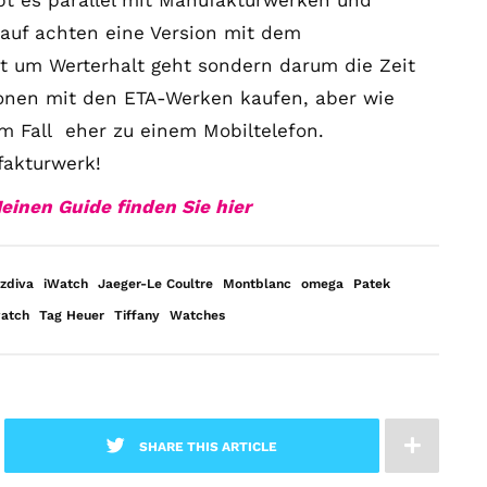
t es parallel mit Manufakturwerken und
rauf achten eine Version mit dem
 um Werterhalt geht sondern darum die Zeit
ionen mit den ETA-Werken kaufen, aber wie
m Fall eher zu einem Mobiltelefon.
akturwerk!
einen Guide finden Sie hier
nzdiva
iWatch
Jaeger-Le Coultre
Montblanc
omega
Patek
atch
Tag Heuer
Tiffany
Watches
SHARE THIS ARTICLE