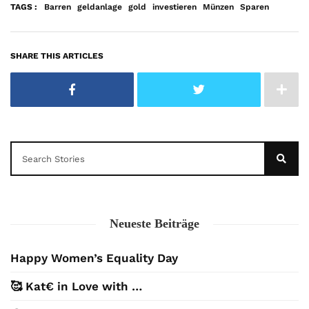
erfahren
TAGS :
Barren
geldanlage
gold
investieren
Münzen
Sparen
Video
laden
SHARE THIS ARTICLES
YouTube
immer
entsperren
Neueste Beiträge
Happy Women’s Equality Day
🥰 Kat€ in Love with …