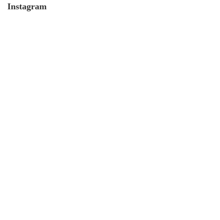
Instagram
5. Oktober. 2020
Mit Geld, Gold und Oskar zum
Rich Kid
17. September. 2020