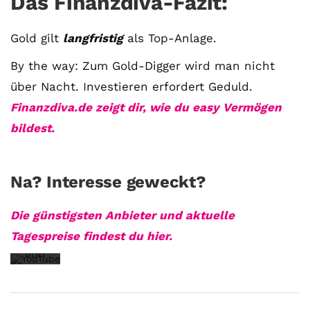
Das Finanzdiva-Fazit:
Gold gilt
langfristig
als Top-Anlage.
By the way: Zum Gold-Digger wird man nicht
Mit
über Nacht. Investieren erfordert Geduld.
dem
Finanzdiva.de zeigt dir, wie du easy Vermögen
Laden
bildest.
des
Videos
akzeptieren
Na? Interesse geweckt?
Sie
die
Die günstigsten Anbieter und aktuelle
Datenschutzerklärung
Tagespreise findest du hier.
von
YouTube.
Mehr