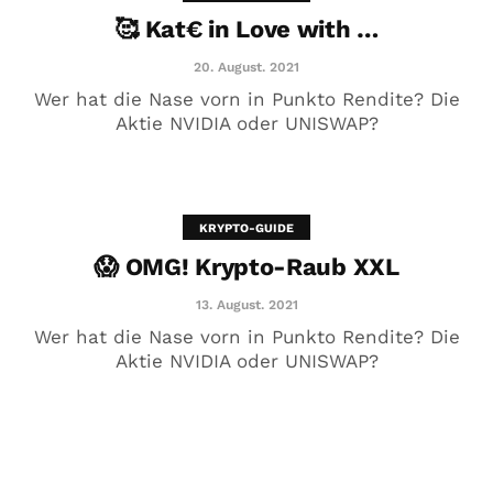
🥰 Kat€ in Love with …
20. August. 2021
Wer hat die Nase vorn in Punkto Rendite? Die
Aktie NVIDIA oder UNISWAP?
KRYPTO-GUIDE
😱 OMG! Krypto-Raub XXL
DRONEDELIVERY​🙈AMAZON🙈
BECTON​ DICKINSON
13. August. 2021
Wer hat die Nase vorn in Punkto Rendite? Die
14. März. 2021
Aktie NVIDIA oder UNISWAP?