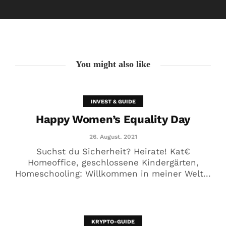
20. Juni. 2021
You might also like
INVEST & GUIDE
Happy Women’s Equality Day
26. August. 2021
Suchst du Sicherheit? Heirate! Kat€
Homeoffice, geschlossene Kindergärten,
Homeschooling: Willkommen in meiner Welt...
Krass! Das verrät der Cash Flow
über Männer
19. Juni. 2021
KRYPTO-GUIDE