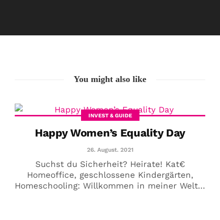
You might also like
COMMUNITY
Der Leserbrief der
INVEST & GUIDE
Woche #2
Happy Women’s Equality Day
21. Juli. 2021
26. August. 2021
Der Leserbrief der Woche Viele Leser
Suchst du Sicherheit? Heirate! Kat€
stellen ganz persönliche Fragen. Vielleicht
Homeoffice, geschlossene Kindergärten,
Homeschooling: Willkommen in meiner Welt...
hast du auch spezielle Fragen im Kopf?
Aber du hast dich bis jetzt nicht getraut sie
zu stellen? Kein Problem!...