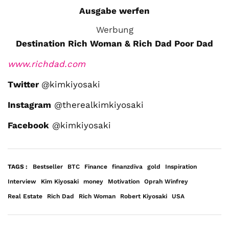
Ausgabe werfen
Werbung
Destination Rich Woman & Rich Dad Poor Dad
w w w . r i c h d a d . c o m
Twitter
@kimkiyosaki
Instagram
@therealkimkiyosaki
Facebook
@kimkiyosaki
TAGS :
Bestseller
BTC
Finance
finanzdiva
gold
Inspiration
Interview
Kim Kiyosaki
money
Motivation
Oprah Winfrey
Real Estate
Rich Dad
Rich Woman
Robert Kiyosaki
USA