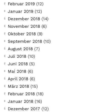
stellen ganz persönliche Fragen. Vielleicht
Februar 2019
(12)
hast du auch spezielle Fragen im Kopf?
Januar 2019
(12)
Aber du hast dich bis jetzt nicht getraut sie
Dezember 2018
(14)
zu stellen? Kein Problem!...
November 2018
(6)
Oktober 2018
(9)
Jetzt lesen
September 2018
(10)
August 2018
(7)
Juli 2018
(10)
Juni 2018
(5)
Mai 2018
(6)
April 2018
(6)
März 2018
(15)
Februar 2018
(18)
Januar 2018
(16)
Dezember 2017
(12)