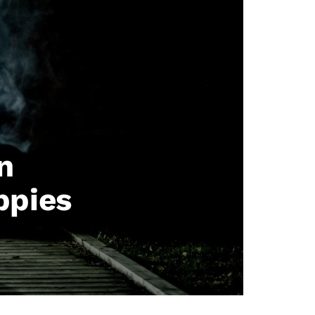
n
ppies