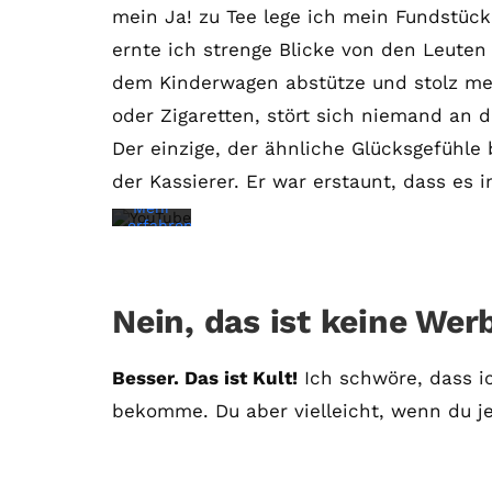
mein Ja! zu Tee lege ich mein Fundstück
Mit
dem
ernte ich strenge Blicke von den Leuten
Laden
des
dem Kinderwagen abstütze und stolz me
Videos
akzeptieren
oder Zigaretten, stört sich niemand an 
Sie
die
Der einzige, der ähnliche Glücksgefühle
Datenschutzerklärung
von
der Kassierer. Er war erstaunt, dass es i
YouTube.
Mehr
erfahren
Video
laden
Nein, das ist keine Wer
YouTube
Besser. Das ist Kult!
Ich schwöre, dass ic
immer
bekomme. Du aber vielleicht, wenn du jet
entsperren