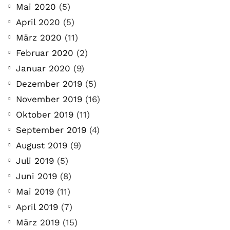
Mai 2020
(5)
April 2020
(5)
März 2020
(11)
Februar 2020
(2)
Januar 2020
(9)
Dezember 2019
(5)
November 2019
(16)
Oktober 2019
(11)
September 2019
(4)
August 2019
(9)
COMMUNITY
Der Leserbrief der
Juli 2019
(5)
Woche #2
Juni 2019
(8)
Mai 2019
(11)
21. Juli. 2021
April 2019
(7)
Der Leserbrief der Woche Viele Leser
März 2019
(15)