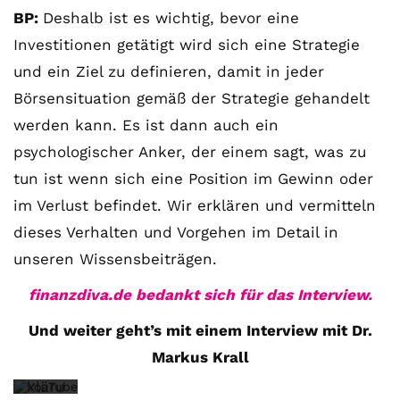
dem
BP:
Deshalb ist es wichtig, bevor eine
Lade
Investitionen getätigt wird sich eine Strategie
n
und ein Ziel zu definieren, damit in jeder
des
Börsensituation gemäß der Strategie gehandelt
Vide
werden kann. Es ist dann auch ein
os
psychologischer Anker, der einem sagt, was zu
akze
tun ist wenn sich eine Position im Gewinn oder
ptier
im Verlust befindet. Wir erklären und vermitteln
en
dieses Verhalten und Vorgehen im Detail in
Sie
unseren Wissensbeiträgen.
die
finanzdiva.de bedankt sich für das Interview.
Date
Und weiter geht’s mit einem Interview mit Dr.
nsch
Markus Krall
utzer
kläru