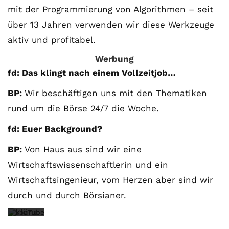
mit der Programmierung von Algorithmen – seit
Lade
über 13 Jahren verwenden wir diese Werkzeuge
n
aktiv und profitabel.
des
Werbung
Vide
fd: Das klingt nach einem Vollzeitjob…
os
akze
BP:
Wir beschäftigen uns mit den Thematiken
ptier
rund um die Börse 24/7 die Woche.
en
fd: Euer Background?
Sie
BP:
Von Haus aus sind wir eine
die
Wirtschaftswissenschaftlerin und ein
Date
Wirtschaftsingenieur, vom Herzen aber sind wir
nsch
durch und durch Börsianer.
utzer
kläru
ng