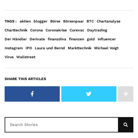
ng
von
TAGS :
aktien
blogger
Börse
Börsenpaar
BTC
Chartanalyse
YouT
Charttechnik
Corona
Coronakrise
Curevac
Daytrading
ube.
Der Händler
Derivate
finanzdiva
finanzen
gold
influencer
Mehr
Instagram
IPO
Laura und Bernd
Markttechnik
Michael Voigt
erfah
Virus
Wallstreet
ren
Video
SHARE THIS ARTICLES
laden
YouTu
be
imme
r
entsp
erren