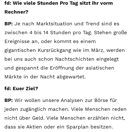
fd: Wie viele Stunden Pro Tag sitzt ihr vorm
von
Rechner?
YouT
BP:
Je nach Marktsituation und Trend sind es
ube.
zwischen 4 bis 14 Stunden pro Tag. Stehen große
Mehr
Ereignisse an, oder kommt es einem
erfah
gigantischen Kursrückgang wie im März, werden
ren
bei uns auch schon Nachtschichten eingelegt
Video
und gespannt die Eröffnung der asiatischen
laden
Märkte in der Nacht abgewartet.
fd: Euer Ziel?
YouTu
be
BP:
Wir wollen unsere Analysen zur Börse für
imme
jeden zugänglich machen. Viele Menschen reden
r
entsp
nicht über Geld. Viele Menschen erzählen nicht,
erren
dass sie Aktien oder ein Sparplan besitzen.