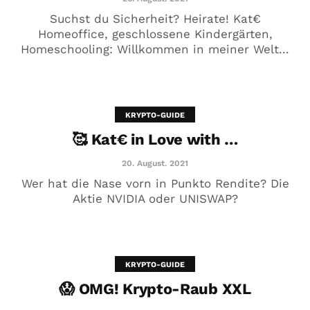
Suchst du Sicherheit? Heirate! Kat€
Homeoffice, geschlossene Kindergärten,
Homeschooling: Willkommen in meiner Welt...
🥰 Kat€ in Love with …
20. August. 2021
KRYPTO-GUIDE
🥰 Kat€ in Love with …
20. August. 2021
Wer hat die Nase vorn in Punkto Rendite? Die
Aktie NVIDIA oder UNISWAP?
KRYPTO-GUIDE
😱 OMG! Krypto-Raub XXL
😱 OMG! Krypto-Raub XXL