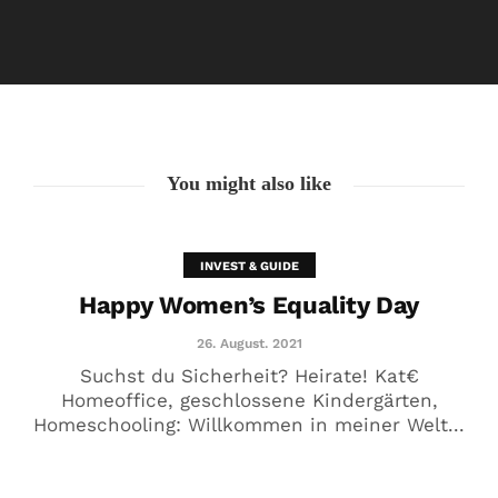
Happy Women’s Equality Day
26. August. 2021
You might also like
INVEST & GUIDE
Happy Women’s Equality Day
26. August. 2021
Suchst du Sicherheit? Heirate! Kat€
Homeoffice, geschlossene Kindergärten,
Homeschooling: Willkommen in meiner Welt...
🥰 Kat€ in Love with …
20. August. 2021