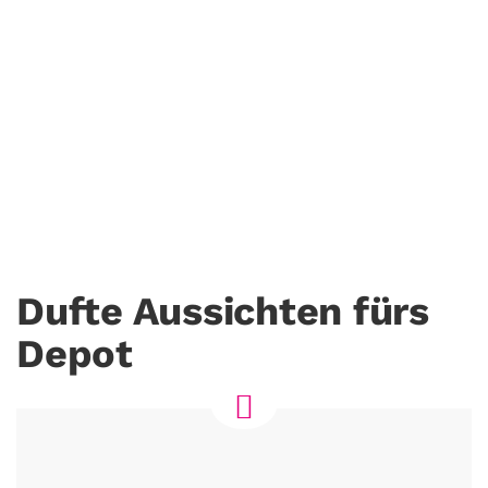
Goldener KAFFEE$ATZ der
Woche
16. Januar. 2020
INVEST & GUIDE
©Photogenika.de
Dufte Aussichten fürs
Depot