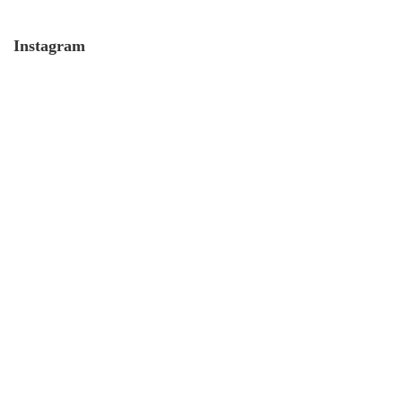
20. Juni. 2021
Instagram
Krass! Das verrät der Cash Flow
über Männer
19. Juni. 2021