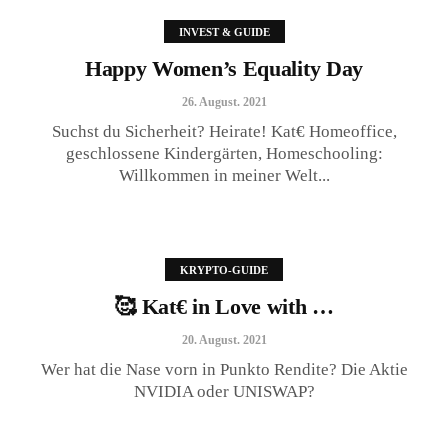
INVEST & GUIDE
Happy Women’s Equality Day
26. August. 2021
Suchst du Sicherheit? Heirate! Kat€ Homeoffice,
geschlossene Kindergärten, Homeschooling:
Willkommen in meiner Welt...
🥰 Kat€ in Love with …
20. August. 2021
KRYPTO-GUIDE
🥰 Kat€ in Love with …
20. August. 2021
Wer hat die Nase vorn in Punkto Rendite? Die Aktie
NVIDIA oder UNISWAP?