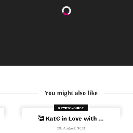
Happy Women’s Equality Day
26. August. 2021
You might also like
KRYPTO-GUIDE
🥰 Kat€ in Love with …
20. August. 2021