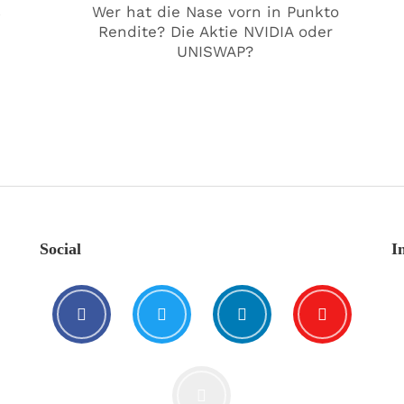
€
Wer hat die Nase vorn in Punkto
Rendite? Die Aktie NVIDIA oder
UNISWAP?
Social
I
🥰 Kat€ in Love with …
20. August. 2021