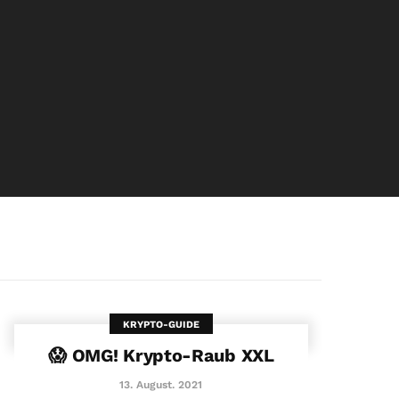
KRYPTO-GUIDE
😱 OMG! Krypto-Raub XXL
13. August. 2021