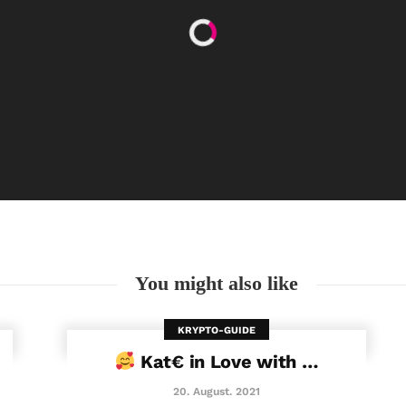
Happy Women’s Equality Day
26. August. 2021
You might also like
KRYPTO-GUIDE
Kat€ in Love with …
20. August. 2021