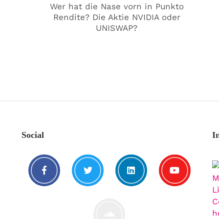
€
Wer hat die Nase vorn in Punkto
Rendite? Die Aktie NVIDIA oder
UNISWAP?
Social
I
Kat€ in Love with …
20. August. 2021