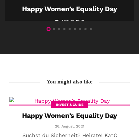
Happy Women’s Equality Day
26. August. 2021
COMMUNITY
Der Leserbrief der
Woche #2
21. Juli. 2021
Der Leserbrief der Woche Viele Leser
You might also like
stellen ganz persönliche Fragen. Vielleicht
hast du auch spezielle Fragen im Kopf?
Aber du hast dich bis jetzt nicht getraut sie
INVEST & GUIDE
zu stellen? Kein Problem!...
Happy Women’s Equality Day
Jetzt lesen
26. August. 2021
Suchst du Sicherheit? Heirate! Kat€