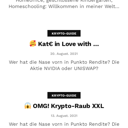
Homeoffice, geschlossene Kindergärten,
Homeschooling: Willkommen in meiner Welt...
Kat€ in Love with …
20. August. 2021
KRYPTO-GUIDE
Kat€ in Love with …
20. August. 2021
Wer hat die Nase vorn in Punkto Rendite? Die
Aktie NVIDIA oder UNISWAP?
KRYPTO-GUIDE
OMG! Krypto-Raub XXL
OMG! Krypto-Raub XXL
13. August. 2021
13. August. 2021
Wer hat die Nase vorn in Punkto Rendite? Die