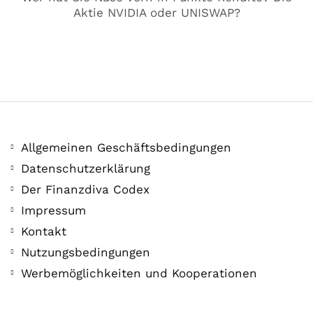
Aktie NVIDIA oder UNISWAP?
Allgemeinen Geschäftsbedingungen
Datenschutzerklärung
Der Finanzdiva Codex
Impressum
COMMUNITY
Der Leserbrief der
Kontakt
Nutzungsbedingungen
Woche #2
Werbemöglichkeiten und Kooperationen
21. Juli. 2021
Der Leserbrief der Woche Viele Leser