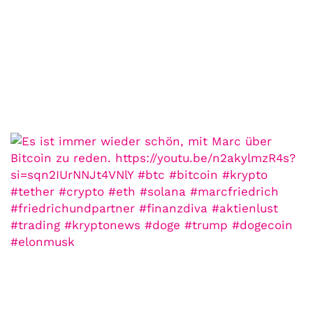
Dr. Julian Hosp: Dank Intuition
und Glück zum Multimillionär
11. Juli. 2021