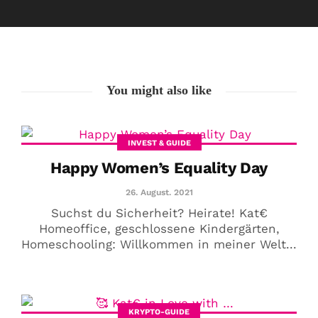
26. August. 2021
You might also like
INVEST & GUIDE
Happy Women’s Equality Day
26. August. 2021
Suchst du Sicherheit? Heirate! Kat€
Homeoffice, geschlossene Kindergärten,
Homeschooling: Willkommen in meiner Welt...
🥰 Kat€ in Love with …
20. August. 2021
KRYPTO-GUIDE