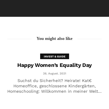
Happy Women’s Equality Day
26. August. 2021
You might also like
INVEST & GUIDE
Happy Women’s Equality Day
26. August. 2021
Suchst du Sicherheit? Heirate! Kat€
Homeoffice, geschlossene Kindergärten,
Homeschooling: Willkommen in meiner Welt...
🥰 Kat€ in Love with …
20. August. 2021