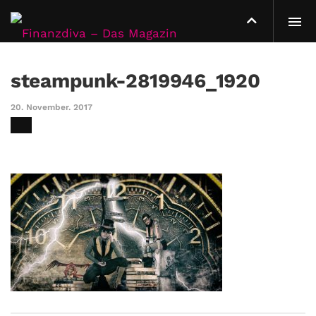
steampunk-2819946_1920
20. November. 2017