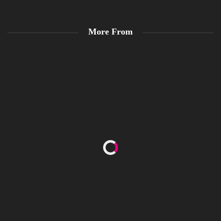
More From
Happy Women’s Equality Day