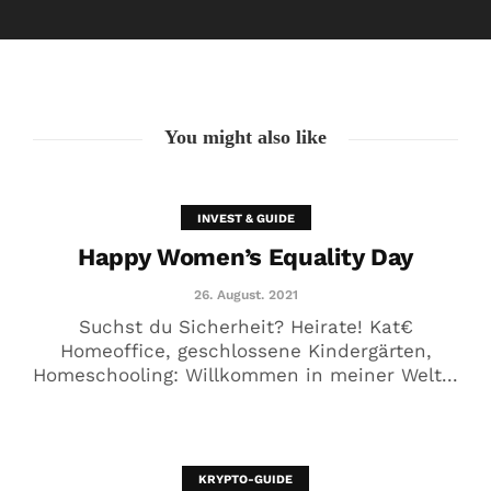
26. August. 2021
You might also like
INVEST & GUIDE
Happy Women’s Equality Day
26. August. 2021
Suchst du Sicherheit? Heirate! Kat€
Homeoffice, geschlossene Kindergärten,
Homeschooling: Willkommen in meiner Welt...
🥰 Kat€ in Love with …
20. August. 2021
KRYPTO-GUIDE