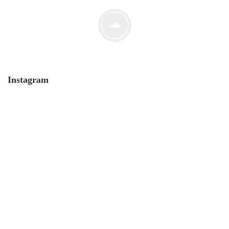
Der Leserbrief der Woche #2
21. Juli. 2021
Instagram
MONERO 🤯Fluch oder Segen?
19. Juli. 2021