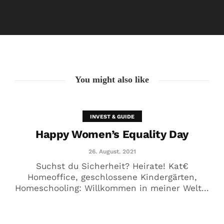
Happy Women’s Equality Day
26. August. 2021
You might also like
INVEST & GUIDE
Happy Women’s Equality Day
26. August. 2021
Suchst du Sicherheit? Heirate! Kat€
Homeoffice, geschlossene Kindergärten,
Homeschooling: Willkommen in meiner Welt...
🥰 Kat€ in Love with …
20. August. 2021