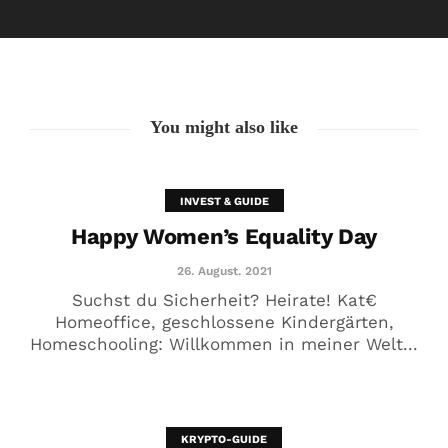
26. August. 2021
You might also like
INVEST & GUIDE
Happy Women’s Equality Day
26. August. 2021
Suchst du Sicherheit? Heirate! Kat€
Homeoffice, geschlossene Kindergärten,
Homeschooling: Willkommen in meiner Welt...
🥰 Kat€ in Love with …
20. August. 2021
KRYPTO-GUIDE