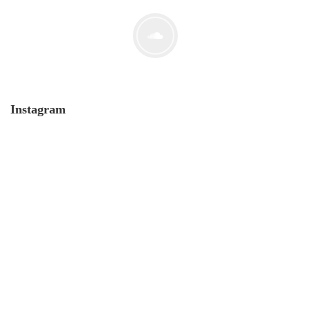
Der Leserbrief der Woche #2
21. Juli. 2021
Instagram
MONERO 🤯Fluch oder Segen?
19. Juli. 2021