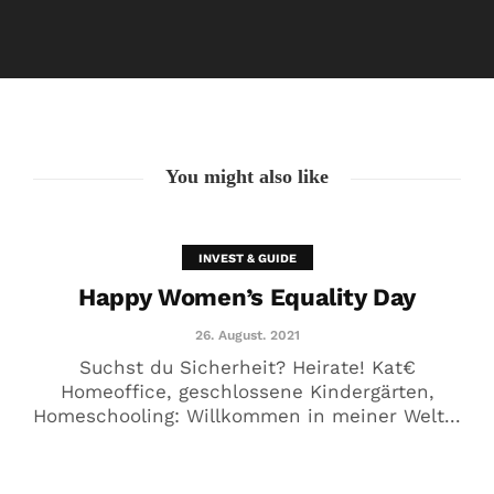
Happy Women’s Equality Day
26. August. 2021
You might also like
INVEST & GUIDE
Happy Women’s Equality Day
26. August. 2021
Suchst du Sicherheit? Heirate! Kat€
Homeoffice, geschlossene Kindergärten,
Homeschooling: Willkommen in meiner Welt...
🥰 Kat€ in Love with …
20. August. 2021