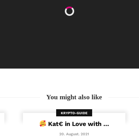
Happy Women’s Equality Day
26. August. 2021
You might also like
KRYPTO-GUIDE
Kat€ in Love with …
20. August. 2021