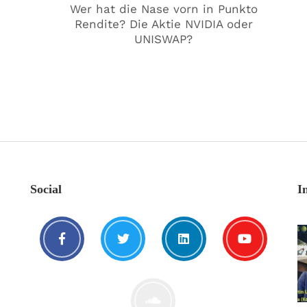
€
Wer hat die Nase vorn in Punkto
Rendite? Die Aktie NVIDIA oder
UNISWAP?
Social
I
Kat€ in Love with …
20. August. 2021