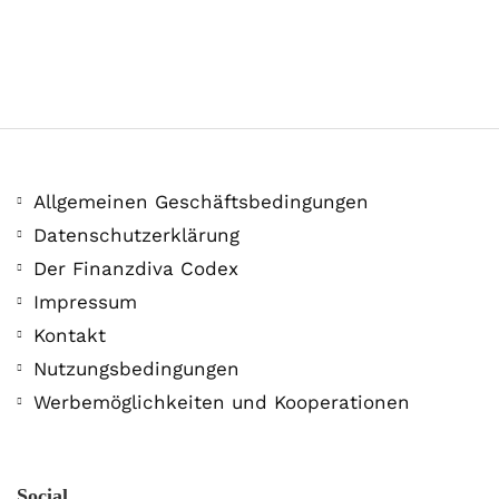
Allgemeinen Geschäftsbedingungen
Datenschutzerklärung
Der Finanzdiva Codex
Impressum
COMMUNITY
Kontakt
Der Leserbrief der
Nutzungsbedingungen
Woche #2
Werbemöglichkeiten und Kooperationen
21. Juli. 2021
Der Leserbrief der Woche Viele Leser
Social