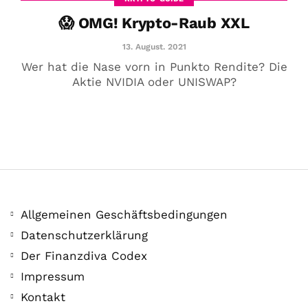
😱 OMG! Krypto-Raub XXL
13. August. 2021
Wer hat die Nase vorn in Punkto Rendite? Die
Aktie NVIDIA oder UNISWAP?
Allgemeinen Geschäftsbedingungen
Datenschutzerklärung
COMMUNITY
Der Finanzdiva Codex
Der Leserbrief der
Impressum
Woche #2
Kontakt