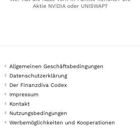
Aktie NVIDIA oder UNISWAP?
Allgemeinen Geschäftsbedingungen
Datenschutzerklärung
Der Finanzdiva Codex
Impressum
COMMUNITY
Der Leserbrief der
Kontakt
Nutzungsbedingungen
Woche #2
Werbemöglichkeiten und Kooperationen
21. Juli. 2021
Der Leserbrief der Woche Viele Leser