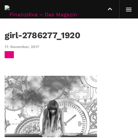
girl-2786277_1920
17. November. 2017