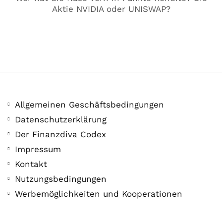
Aktie NVIDIA oder UNISWAP?
Allgemeinen Geschäftsbedingungen
COMMUNITY
Datenschutzerklärung
Der Leserbrief der
Der Finanzdiva Codex
Woche #2
Impressum
Kontakt
21. Juli. 2021
Nutzungsbedingungen
Der Leserbrief der Woche Viele Leser
Werbemöglichkeiten und Kooperationen
stellen ganz persönliche Fragen. Vielleicht
hast du auch spezielle Fragen im Kopf?