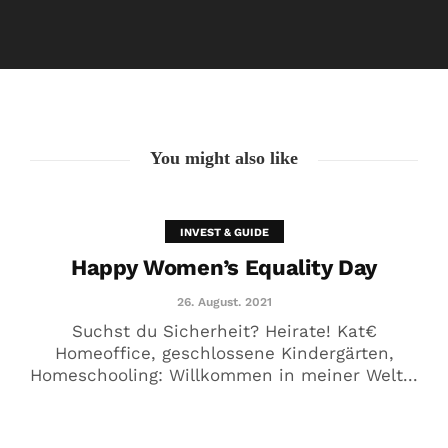
Happy Women’s Equality Day
26. August. 2021
You might also like
INVEST & GUIDE
Happy Women’s Equality Day
26. August. 2021
Suchst du Sicherheit? Heirate! Kat€
Homeoffice, geschlossene Kindergärten,
Homeschooling: Willkommen in meiner Welt...
🥰 Kat€ in Love with …
20. August. 2021