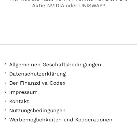
Aktie NVIDIA oder UNISWAP?
Allgemeinen Geschäftsbedingungen
Datenschutzerklärung
Der Finanzdiva Codex
Impressum
COMMUNITY
Der Leserbrief der
Kontakt
Nutzungsbedingungen
Woche #2
Werbemöglichkeiten und Kooperationen
21. Juli. 2021
Der Leserbrief der Woche Viele Leser