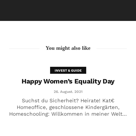
Happy Women’s Equality Day
26. August. 2021
You might also like
INVEST & GUIDE
Happy Women’s Equality Day
26. August. 2021
Suchst du Sicherheit? Heirate! Kat€
Homeoffice, geschlossene Kindergärten,
Homeschooling: Willkommen in meiner Welt...
🥰 Kat€ in Love with …
20. August. 2021