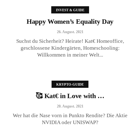
INVEST & GUIDE
Happy Women’s Equality Day
26. August. 2021
Suchst du Sicherheit? Heirate! Kat€ Homeoffice,
geschlossene Kindergärten, Homeschooling:
Willkommen in meiner Welt...
🥰 Kat€ in Love with …
20. August. 2021
KRYPTO-GUIDE
🥰 Kat€ in Love with …
20. August. 2021
Wer hat die Nase vorn in Punkto Rendite? Die Aktie
NVIDIA oder UNISWAP?