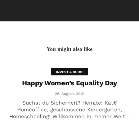
Happy Women’s Equality Day
26. August. 2021
You might also like
INVEST & GUIDE
Happy Women’s Equality Day
26. August. 2021
Suchst du Sicherheit? Heirate! Kat€
Homeoffice, geschlossene Kindergärten,
Homeschooling: Willkommen in meiner Welt...
🥰 Kat€ in Love with …
20. August. 2021