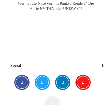
Wer hat die Nase vorn in Punkto Rendite? Die
Aktie NVIDIA oder UNISWAP?
Social
I
🥰 Kat€ in Love with …
20. August. 2021