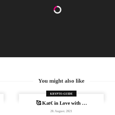
Happy Women’s Equality Day
26. August. 2021
You might also like
KRYPTO-GUIDE
🥰 Kat€ in Love with …
20. August. 2021