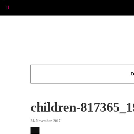
D
children-817365_1
24. November. 2017