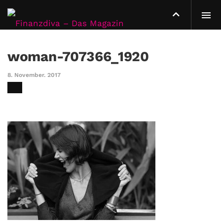
woman-707366_1920
8. November. 2017