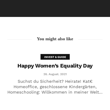
Happy Women’s Equality Day
26. August. 2021
You might also like
INVEST & GUIDE
Happy Women’s Equality Day
26. August. 2021
Suchst du Sicherheit? Heirate! Kat€
Homeoffice, geschlossene Kindergärten,
Homeschooling: Willkommen in meiner Welt...
🥰 Kat€ in Love with …
20. August. 2021