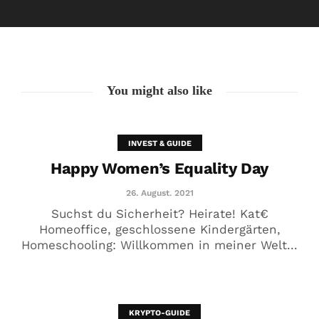
26. August. 2021
You might also like
INVEST & GUIDE
Happy Women’s Equality Day
26. August. 2021
Suchst du Sicherheit? Heirate! Kat€
Homeoffice, geschlossene Kindergärten,
Homeschooling: Willkommen in meiner Welt...
🥰 Kat€ in Love with …
20. August. 2021
KRYPTO-GUIDE