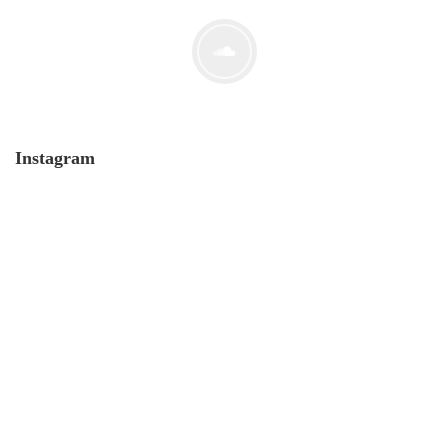
Der Leserbrief der Woche #2
21. Juli. 2021
Instagram
MONERO 🤯Fluch oder Segen?
19. Juli. 2021