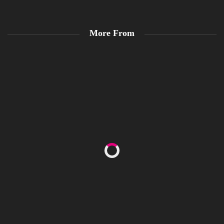
More From
Happy Women’s Equality Day