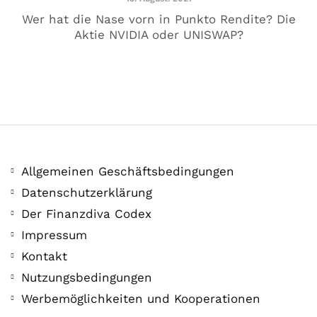
Wer hat die Nase vorn in Punkto Rendite? Die
Aktie NVIDIA oder UNISWAP?
Allgemeinen Geschäftsbedingungen
Datenschutzerklärung
Der Finanzdiva Codex
COMMUNITY
Impressum
Der Leserbrief der
Kontakt
Woche #2
Nutzungsbedingungen
Werbemöglichkeiten und Kooperationen
21. Juli. 2021