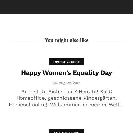
Happy Women’s Equality Day
26. August. 2021
You might also like
INVEST & GUIDE
Happy Women’s Equality Day
26. August. 2021
Suchst du Sicherheit? Heirate! Kat€
Homeoffice, geschlossene Kindergärten,
Homeschooling: Willkommen in meiner Welt...
🥰 Kat€ in Love with …
20. August. 2021
KRYPTO-GUIDE