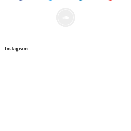
Der Leserbrief der Woche #2
21. Juli. 2021
Instagram
MONERO 🤯Fluch oder Segen?