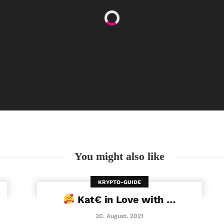
Happy Women’s Equality Day
26. August. 2021
You might also like
KRYPTO-GUIDE
Kat€ in Love with …
20. August. 2021