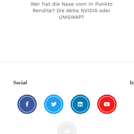
€
Wer hat die Nase vorn in Punkto
Rendite? Die Aktie NVIDIA oder
UNISWAP?
Social
I
Kat€ in Love with …
20. August. 2021